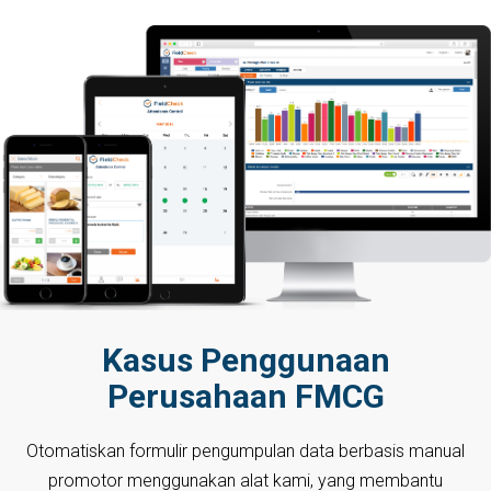
Kasus Penggunaan
Perusahaan FMCG
Otomatiskan formulir pengumpulan data berbasis manual
promotor menggunakan alat kami, yang membantu