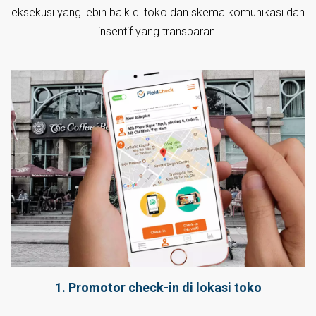
eksekusi yang lebih baik di toko dan skema komunikasi dan
insentif yang transparan.
1. Promotor check-in di lokasi toko