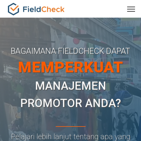
BAGAIMANA FIELDCHECK DAPAT
MEMPERKUAT
MANAJEMEN
PROMOTOR ANDA?
Pelajari lebih lanjut tentang apa yang