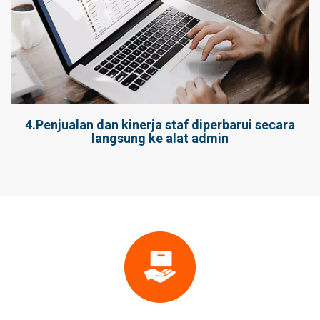
4.Penjualan dan kinerja staf diperbarui secara
langsung ke alat admin