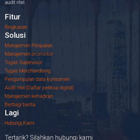
audit ritel.
Fitur
Ringkasan
Solusi
Manajemen Penjualan
Manajemen promotor
Tugas Supervisor
Tugas Merchandising
Pengumpulan data konsumen
Audit ritel (Daftar periksa digital)
Manajemen kehadiran
Berbagi berita
Lagi
Hubungi Kami
Tertarik? Silahkan hubungi kami