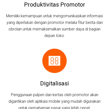
Produktivitas Promotor
Memiliki kemampuan untuk mengomunikasikan informasi
yang diperlukan dengan promotor melalui fitur berita dan
obrolan untuk memaksimalkan sumber daya di bagian
depan toko.
Digitalisasi
Penggunaan pulpen dan kertas oleh promotor akan
digantikan oleh aplikasi mobile yang mudah digunakan
untuk pemahaman pasar yang lebih cepat.