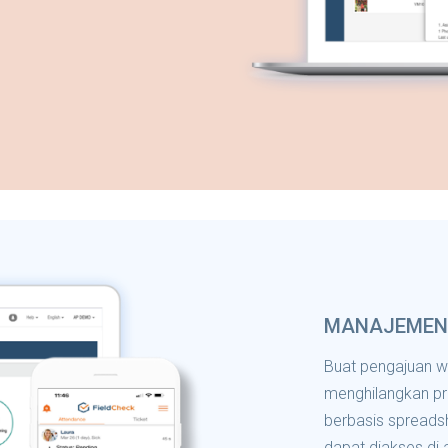
MANAJEMEN
Buat pengajuan wa
menghilangkan p
berbasis spreadsh
dapat diakses di 