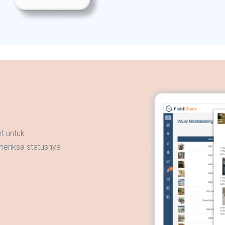
t untuk
eriksa statusnya