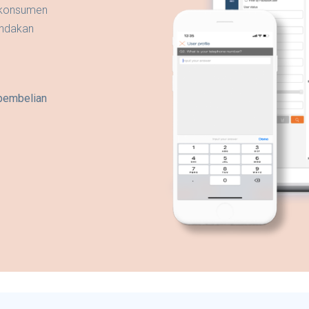
 konsumen
indakan
pembelian