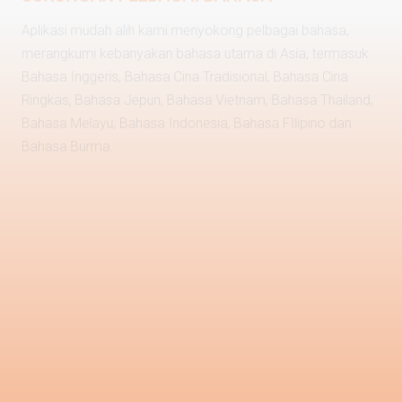
Aplikasi mudah alih kami menyokong pelbagai bahasa,
merangkumi kebanyakan bahasa utama di Asia, termasuk
Bahasa Inggeris, Bahasa Cina Tradisional, Bahasa Cina
Ringkas, Bahasa Jepun, Bahasa Vietnam, Bahasa Thailand,
Bahasa Melayu, Bahasa Indonesia, Bahasa FIlipino dan
Bahasa Burma.
PERLINDUNGAN PEMALSUAN
Kami melaksanakan beberapa teknik untuk menghalang
pekerja lapangan anda daripada ponteng dalam
menjalankan tugas mereka. Kami mempunyai ciri-ciri
seperti pemeriksaan rawak, kawalan GPS / peranti dan
pemantauan masa nyata untuk menguruskan tingkah laku
kerja mereka dengan teliti.
PAPARAN PASUKAN