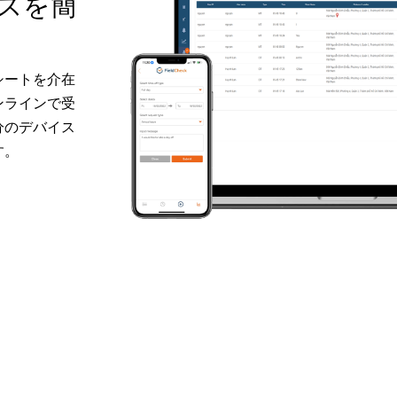
スを簡
シートを介在
ンラインで受
分のデバイス
す。